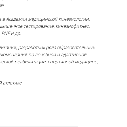
а»
е в Академии медицинской кинезиологии.
мышечное тестирование, кинезиофитнес,
,
PNF
и др.
икаций, разработчик ряда образовательных
екомендаций по лечебной и адаптивной
ической реабилитации, спортивной медицине,
й атлетике