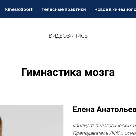
KinesioSport
Телесные практики
Новое в кинезиол
ВИДЕОЗАПИСЬ
Гимнастика мозга
Елена Анатолье
Кандидат педагогических н
Преподаватель ЛФК и осн