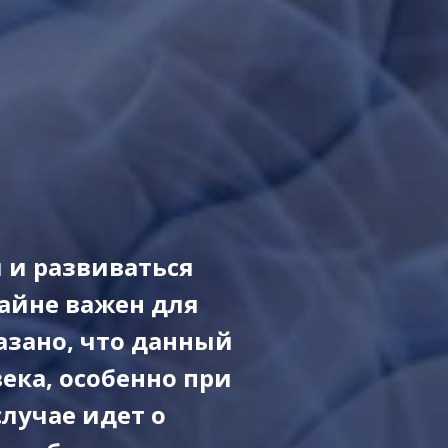
 и развиваться
айне важен для
азано, что данный
ека, особенно при
лучае идет о