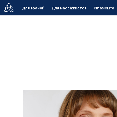
Ссылка на это место страницы:
#header
Для врачей
Для массажистов
KinesioLife