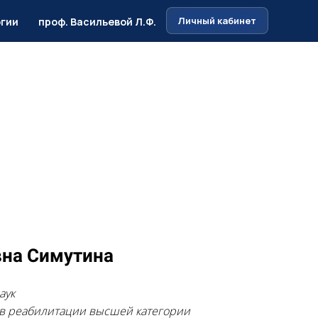
Личный кабинет
огии
проф. Васильевой Л.Ф.
вна Симутина
аук
ов реабилитации высшей категории