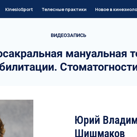
KinesioSport
Телесные практики
Новое в кинезиол
ВИДЕОЗАПИСЬ
сакральная мануальная т
билитации. Стоматогност
Юрий Владим
Шишмаков