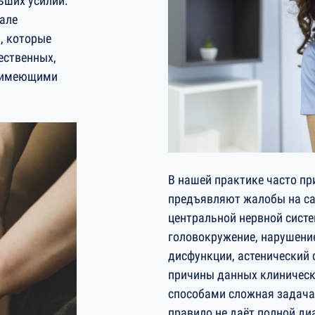
льших усилий.
але
, которые
ественных,
, имеющими
В нашей практике часто пр
предъявляют жалобы на с
центральной нервной систе
головокружение, нарушение
дисфункции, астенический 
причины данных клиничес
способами сложная задача,
правило не даёт полной д