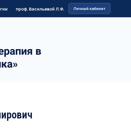
Личный кабинет
огии
проф. Васильевой Л.Ф.
ерапия в
ика»
ирович