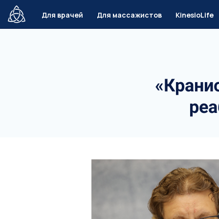
Ссылка на это место страницы:
#header
Для врачей
Для массажистов
KinesioLife
«Кранио
реа