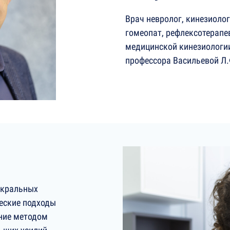
Врач невролог, кинезиолог
гомеопат, рефлексотерапе
медицинской кинезиологии
профессора Васильевой Л.
акральных
еские подходы
ение методом