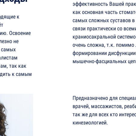
эффективность Вашей прак
как основная часть стомат
одящие к
самых сложных суставов в 
ёт
связи практически со всем
ию. Освоение
краниосакральной системо
лезно не
очень сложна, т.к. помим
м самых
формировании дисфункции и
алистам
мышечно-фасциальных цеп
ам, так как
одить к самым
Предназначено для специа
врачей, массажистов, реаб
так же для всех кто интер
кинезиологией.