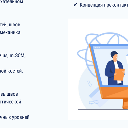
ыхательном
Концепция преконтакт
тей, швов
омеханика
zius, m.SCM,
ной костей.
язь швов
атической
чных уровней