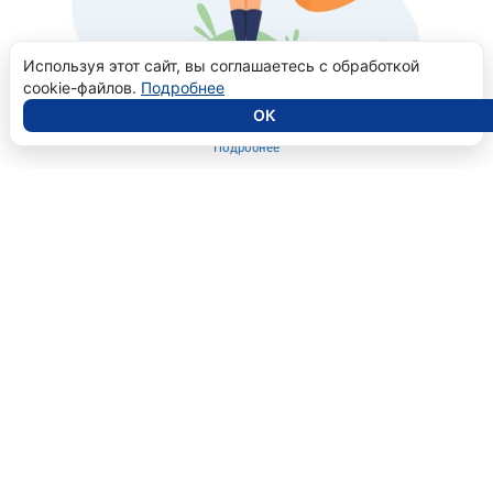
Используя этот сайт, вы соглашаетесь с обработкой
Видеозапись
cookie-файлов.
Подробнее
Школа эмоциональной коррекции
ОК
Подробнее
Видеозапись
Мануальное мышечное тестирование (ММТ)